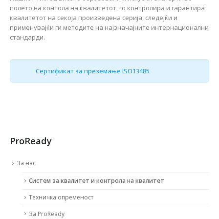
полето на контола на квалитетот, го контролира и гарантира
квалитетот на секоја произведена серија, следејќи и
применувајќи ги методите на најзначајните интернационални
стандарди.
Cертификат за преземање ISO13485
ProReady
За нас
Систем за квалитет и контрола на квалитет
Техничка опременост
За ProReady