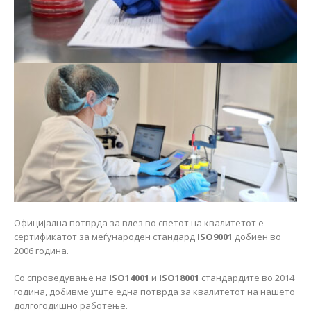
Официјална потврда за влез во светот на квалитетот е
сертификатот за меѓународен стандард
ISO9001
добиен во
2006 година.
Со спроведување на
ISO14001
и
ISO18001
стандардите во 2014
година, добивме уште една потврда за квалитетот на нашето
долгогодишно работење.