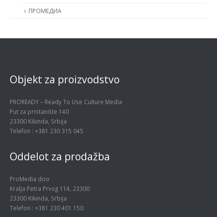
ПРОМЕДИА
Objekt za proizvodstvo
PROREADY – Ready To Use Culture Media
Put za pristanište 140
23300 Kikinda, Srbija
Telefon : +381 230 315 045
Oddelot za prodažba
ProMedia doo
Kralja Petra Prvog 114, 23300
23300 Kikinda, Srbija
Telefon : +381 230 401 150