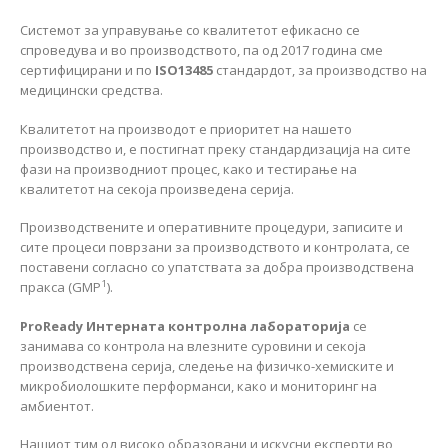
Системот за управување со квалитетот ефикасно се
спроведува и во производството, па од 2017 година сме
сертифицирани и по
ISO13485
стандардот, за производство на
медицински средства.
Квалитетот на производот е приоритет на нашето
производство и, е постигнат преку стандардизација на сите
фази на производниот процес, како и тестирање на
квалитетот на секоја произведена серија.
Производствените и оперативните процедури, записите и
сите процеси поврзани за производството и контролата, се
поставени согласно со упатствата за добра производствена
1
пракса (GMP
).
ProReady
Интерната контролна лабораторија
се
занимава со контрола на влезните суровини и секоја
производствена серија, следење на физичко-хемиските и
микробиолошките перформанси, како и мониторинг на
амбиентот.
Нашиот тим од високо образовани и искусни експерти во