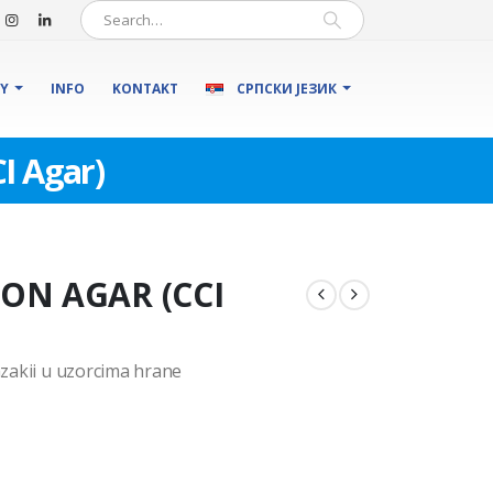
DY
INFO
KONTAKT
СРПСКИ ЈЕЗИК
I Agar)
ON AGAR (CCI
azakii u uzorcima hrane