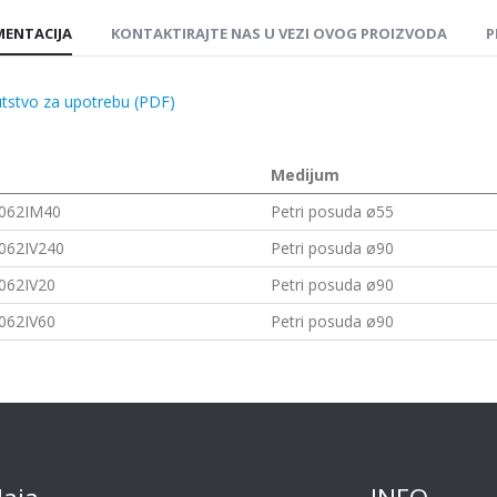
ENTACIJA
KONTAKTIRAJTE NAS U VEZI OVOG PROIZVODA
P
tstvo za upotrebu (PDF)
Medijum
062IM40
Petri posuda ø55
062IV240
Petri posuda ø90
062IV20
Petri posuda ø90
062IV60
Petri posuda ø90