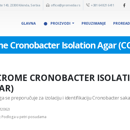
te 140, 23300 Kikinda, Serbia
office@promedia.rs
+381 64 821 6411
GLAVNA
PROIZVODI
PREUZIMANJE
PROREA
e Cronobacter Isolation Agar (CC
CROME CRONOBACTER ISOLATI
AR)
a se preporučuje za izolaciju i identifikaciju Cronobacter sak
2062I
:
Podloga u petri posudama