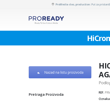
ProMedia doo, production:
Put za pristaniš
HiCrom
HI
AG
Nazad na listu proizvoda
Podlog
REF.
PRM
Pretraga Proizvoda
Oznaka